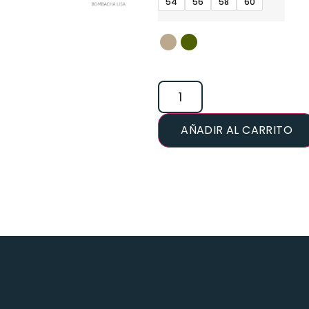
54
56
58
60
AÑADIR AL CARRITO