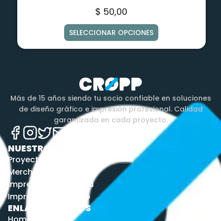
$
50,00
SELECCIONAR OPCIONES
Más de 15 años siendo tu socio confiable en soluciones
de diseño gráfico e impresión profesional. Calidad
garantizada en cada proyecto.
NUESTROS SERVICIOS
Proyectos
Merchandising
Impresión por unidad
Impresión por metro
ENLACES RÁPIDOS
Home